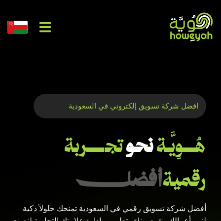
خدمات AI
افضل شركة تسويق إلكتروني في السعودية
هُـــوِيَّـة
نحو
تجـــــربة
رقمية
أفضل
أفضل شركة تسويق رقمي في السعودية تمنحك حلولاً ذكية
لنمو أعمالك، نقوم ببناء وتطوير و إدارة علامتك التجارية لنصنع