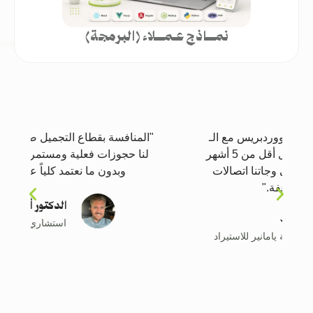
نمـــاذج عـمـــلاء (البرمجة)
"المنافسة بقطاع التجميل صعبة، لكن هوية جابوا
لنا حجوزات فعلية ومستمرة عن طريق جوجل
وبدون ما نعتمد كلياً على الإعلانات."
الدكتور أحمد هاشم
استشاري التجميل