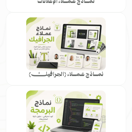
نمـــاذج عـمـــلاء الإعلانات
نمـــاذج عـمـــلاء (الجرافيك)