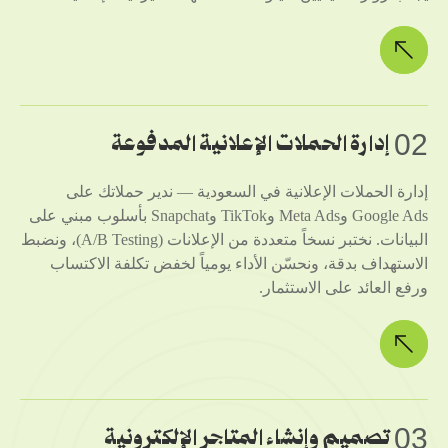
02
إدارة الحملات الإعلانية المدفوعة
إدارة الحملات الإعلانية في السعودية — ندير حملاتك على
Google Ads وMeta Ads وTikTok وSnapchat بأسلوب مبني على
البيانات. نختبر نسخاً متعددة من الإعلانات (A/B Testing)، ونضبط
الاستهداف بدقة، ونحسّن الأداء يومياً لخفض تكلفة الاكتساب
ورفع العائد على الاستثمار.
03
تصميم وإنشاء المتاجر الإلكترونية