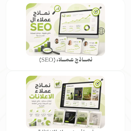
نمـــاذج عـمـــلاء (SEO)