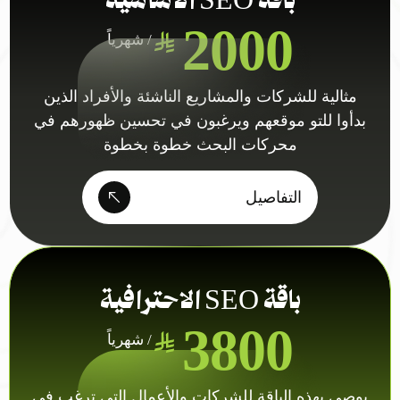
باقة SEO الأساسية
2000
/ شهرياً
مثالية للشركات والمشاريع الناشئة والأفراد الذين
بدأوا للتو موقعهم ويرغبون في تحسين ظهورهم في
محركات البحث خطوة بخطوة
التفاصيل
باقة SEO الاحترافية
3800
/ شهرياً
يوصى بهذه الباقة للشركات والأعمال التي ترغب في