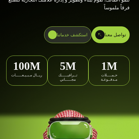
فرقاً ملموساً
تواصل معنا
استكشف خدماتنا
100M
5M
1M
حـمــــلات
تــرافيـــــك
ريــال مـبـيـعـــــات
مـدفــوعـة
مجـــــاني